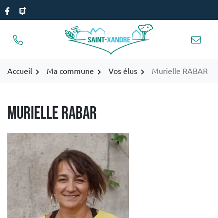
Gestion des traceurs
Aller
Lien vers le compte Facebook
Lien vers la page PanneauPocket
au
contenu
Accueil
Ma commune
Vos élus
Murielle RABAR
Murielle RABAR